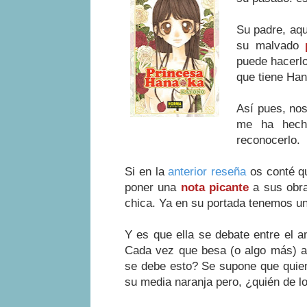
Su padre, aqu
su malvado
p
puede hacerlo
que tiene Ha
Así pues, no
me ha hecho
reconocerlo.
Si en la
anterior reseña
os conté qu
poner una
nota picante
a sus obra
chica. Ya en su portada tenemos u
Y es que ella se debate entre el a
Cada vez que besa (o algo más) a 
se debe esto? Se supone que quien
su media naranja pero, ¿quién de l