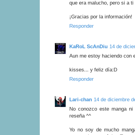
que era malucho, pero si a ti
¡Gracias por la información!
Responder
KaRoL ScAnDiu
14 de dicie
Aun me estoy haciendo con e
kisses... y feliz día:D
Responder
Lari-chan
14 de diciembre d
No conozco este manga ni a
reseña ^^
Yo no soy de mucho manga,