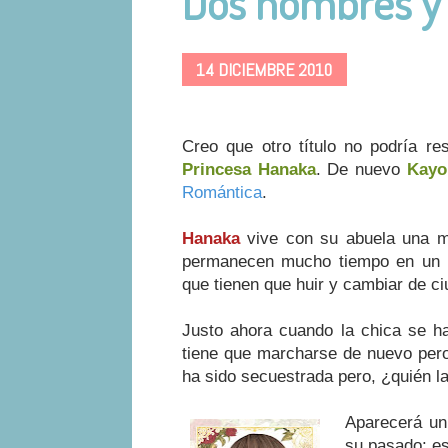
Dos hombres y 
14 DICIEMBRE 2010
Creo que otro título no podría re
Princesa Hanaka
. De nuevo
Kayo
Romántica
.
Hanaka
vive con su abuela una mu
permanecen mucho tiempo en un m
que tienen que huir y cambiar de ci
Justo ahora cuando la chica se 
tiene que marcharse de nuevo pero
ha sido secuestrada pero, ¿quién l
Aparecerá u
su pasado: es