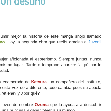
un destino
sumir mejor la historia de este manga shojo llamado
no
. Hoy la segunda obra que recibí gracias a
Juvenil
jer aficionada al esoterismo. Siempre juntas, nunca
ismo lugar. Tarde o temprano aparece “algo” por lo
udad.
ha enamorado de
Katsura
, un compañero del instituto,
 esta vez será diferente, todo cambia pues su abuela
a retiene? y ¿por qué?
n joven de nombre
Ozuma
que la ayudará a descubrir
 una princesa y debe volver a su mundo.