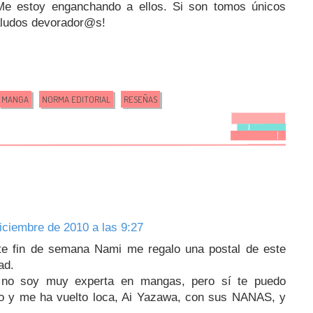
e estoy enganchando a ellos. Si son tomos únicos
Saludos devorador@s!
MANGA
NORMA EDITORIAL
RESEÑAS
iciembre de 2010 a las 9:27
ste fin de semana Nami me regalo una postal de este
ad.
 no soy muy experta en mangas, pero sí te puedo
do y me ha vuelto loca, Ai Yazawa, con sus NANAS, y