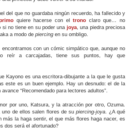
el del que no guardaba ningún recuerdo, ha fallecido y
rimo
quiere hacerse con el
trono
claro que… no
 si no tiene en su poder una
joya
, una piedra preciosa
naka a modo de
piercing
en su ombligo.
s encontramos con un cómic simpático que, aunque no
 reír a carcajadas, tiene sus puntos, hay que
e Kayono es una escritora-dibujante a la que le gusta
s este es un buen ejemplo. Hay un desnudo: el de la
n avance “Recomendado para lectores adultos”.
mor por uno, Katsura, y la atracción por otro, Ozuma.
uno de ellos salen flores de su
piercing-joya
. ¿A qué
 más la haga sentir, el que más flores haga nacer, es
os dos será el afortunado?