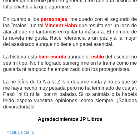
momentáneamente pero en general, creo que a la historia le
falta
chicha
a la que agarrarse.
En cuanto a los
personajes
, me quedo con el segundo de
los "malos", un tal
Vincent Hahn
que resulta ser un loco de
atar al que no tardamos en quitar la máscara. El nombre de
la novela me gusta. Hace referencia a un pez y a la mujer
del asesinado aunque no tiene un papel esencial.
La historia está
bien escrita
aunque el
estilo
del escritor no
sea mi tipo. No he logrado sumergirme en la trama como me
gustaría ni tampoco he empatizado con los protagonistas.
La he leído de la A a la Z, sin dejarme nada y no es que se
me haya hecho muy pesada pero no ha terminado de cuajar.
Pasó "ni fú ni fa" por mi paladar. Si os animáis o la habéis
leído espero vuestras opiniones, como siempre. ¡Saludos
devorador@s!
Agradecimientos
JP Libros
MARINA GARCÍA