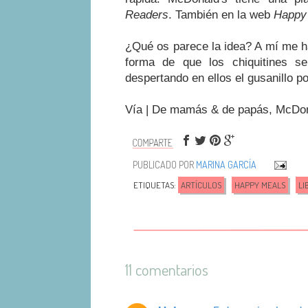
Readers
. También en la web
Happy 
¿Qué os parece la idea? A mí me h
forma de que los chiquitines se
despertando en ellos el gusanillo por
Vía
|
De mamás & de papás, McDon
PUBLICADO POR
MARINA GARCÍA
ETIQUETAS:
ARTÍCULOS
HAPPY MEALS
LI
11 comentarios