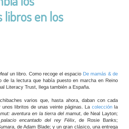
bia los
 libros en los
Meal
un libro. Como recoge el espacio
De mamás & de
o de la lectura que había puesto en marcha en Reino
nal Literacy Trust, llega también a España.
achibaches varios que, hasta ahora, daban con cada
r unos libritos de unas veinte páginas. La
colección
la
ut: aventura en la tierra del mamut
, de Neal Layton;
palacio encantado del rey Félix
, de Rosie Banks;
 Sumara
, de Adam Blade; y un gran clásico, una entrega