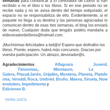
semanas
para comunicar a
El Devorador de Libros
si han
recibido o no el libro o los libros. Si en ese periodo no se
recibe nada y no se avisa dentro del tiempo estipulado, el
espacio no se responsabiliza de ello. Evidentemente, si el
paquete no llega a su destino y las personas agraciadas lo
comunican dentro de esas tres semanas, el blog los enviará
de nuevo. Cualquier duda que tengáis podéis mandarla a
eldevoradordelibros@hotmail.com.
¡Muchísimas felicidades a tod@s! Espero que disfrutéis los
libros. Pronto, espero, habrá más concursos. Gracias por
vuestra participación. Un abrazo, devorador@s.
Agradecimientos
Alfaguara Juvenil
,
Timunmas
,
Minotauro
,
La
Galera
,
Plaza&Janés
,
Grijalbo
,
Montena
,
Planeta
,
Platafo
rma
,
Versátil
,
Roca
,
Umbriel
,
Bruño
,
Maeva
,
Siruela
,
Now
evolution
,
Impedimenta
y
Ediciones B
.
MARINA GARCÍA