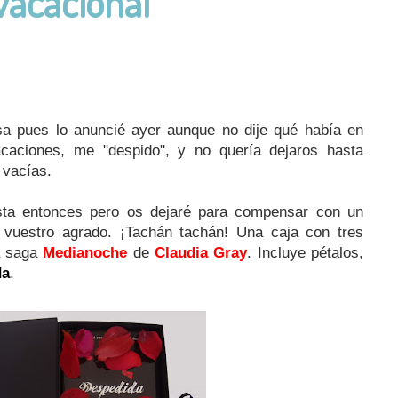
vacacional
a pues lo anuncié ayer aunque no dije qué había en
aciones, me "despido", y no quería dejaros hasta
 vacías.
asta entonces pero os dejaré para compensar con un
vuestro agrado. ¡Tachán tachán! Una caja con tres
la saga
Medianoche
de
Claudia Gray
. Incluye pétalos,
da
.