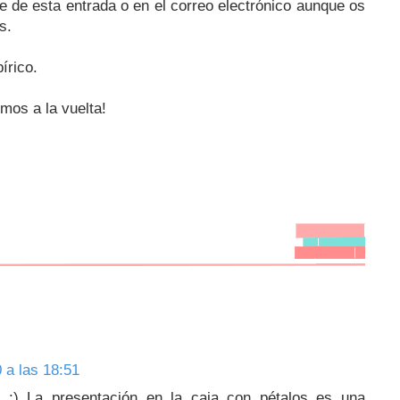
ie de esta entrada o en el correo electrónico aunque os
s.
írico.
mos a la vuelta!
 a las 18:51
n ;) La presentación en la caja con pétalos es una