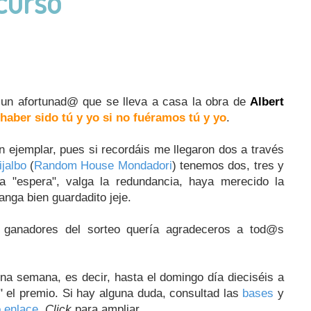
curso
 un afortunad@ que se lleva a casa la obra de
Albert
aber sido tú y yo si no fuéramos tú y yo
.
un ejemplar, pues si recordáis me llegaron dos a través
ijalbo
(
Random House Mondadori
) tenemos dos, tres y
la "espera", valga la redundancia, haya merecido la
anga bien guardadito jeje.
 ganadores del sorteo quería agradeceros a tod@s
a semana, es decir, hasta el domingo día dieciséis a
" el premio. Si hay alguna duda, consultad las
bases
y
o enlace
.
Click
para ampliar.