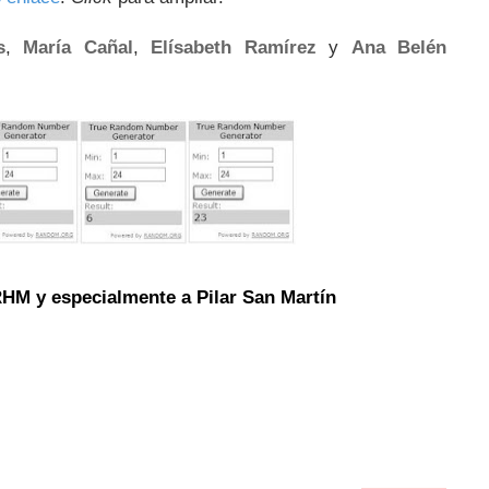
s
,
María Cañal
,
Elísabeth Ramírez
y
Ana Belén
RHM
y especialmente a
Pilar San Martín