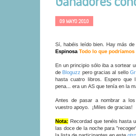
Ganadores con
09 MAYO 2010
Sí, habéis leído bien. Hay más de
Espinosa
Todo lo que podríamos h
En un principio sólo iba a sortear 
de
Bloguzz
pero gracias al sello
Gr
hasta cuatro libros. Espero que 
pena... era un AS que tenía en la m
Antes de pasar a nombrar a los
vuestro apoyo. ¡Miles de gracias!
Nota:
Recordad que tenéis hasta un
las doce de la noche para "recoger
la lista de participantes en este
otr